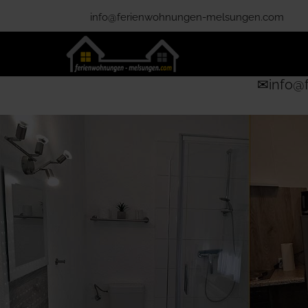
info@ferienwohnungen-melsungen.com
✉
info@