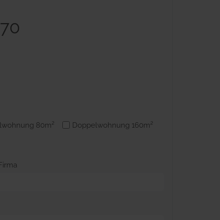
970
lwohnung 80m²
Doppelwohnung 160m²
Firma