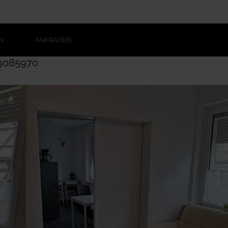
N
ANFRAGEN
9085970