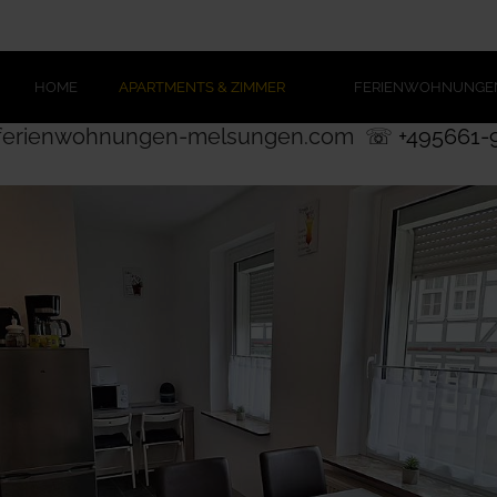
HOME
APARTMENTS & ZIMMER
FERIENWOHNUNGE
ferienwohnungen-melsungen.com
☏ +495661-