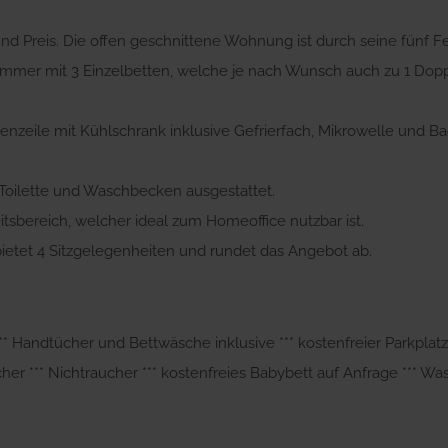
nd Preis. Die offen geschnittene Wohnung ist durch seine fünf F
zimmer mit 3 Einzelbetten, welche je nach Wunsch auch zu 1 Dop
chenzeile mit Kühlschrank inklusive Gefrierfach, Mikrowelle und 
 Toilette und Waschbecken ausgestattet.
eitsbereich, welcher ideal zum Homeoffice nutzbar ist.
bietet 4 Sitzgelegenheiten und rundet das Angebot ab.
l *** Handtücher und Bettwäsche inklusive *** kostenfreier Parkpla
her *** Nichtraucher *** kostenfreies Babybett auf Anfrage *** 